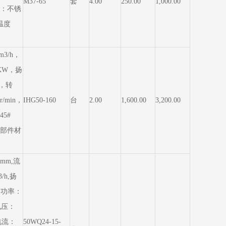
M37-65
套
4.00
250.00
1,000.00
：不锈
温度
m3/h，
KW，扬
m，转
r/min，
IHG50-160
台
2.00
1,600.00
3,200.00
5#
部件材
mm,流
/h,扬
,功率：
,电压：
电流：
50WQ24-15-