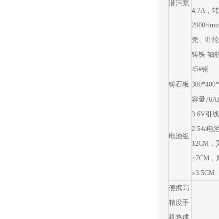
潜污泵
4.7A，
2900r/m
壳、叶轮
铸铁 轴
45#钢
铸石板
300*400*
容量76
3.6V引
2.54a
电池组
12CM，
≤7CM，
≤3.5CM
便携高
精度手
机热成