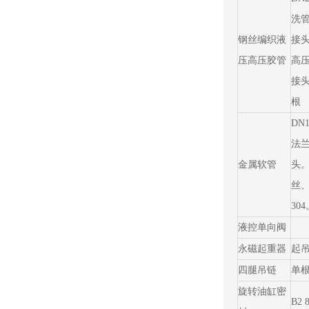
洗管
钢丝编织液
接头
压高压胶管
高
接头
根
DN
法
金属软管
头
丝
30
液控单向阀
永磁起重器
起吊
四腿吊链
单根1
旋转油缸密
B2 8