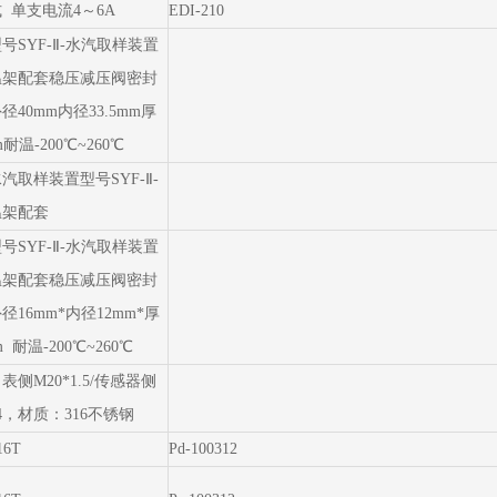
 单支电流4～6A
EDI-210
号SYF-Ⅱ-水汽取样装置
温架配套稳压减压阀密封
径40mm内径33.5mm厚
m耐温-200℃~260℃
汽取样装置型号SYF-Ⅱ-
温架配套
号SYF-Ⅱ-水汽取样装置
温架配套稳压减压阀密封
径16mm*内径12mm*厚
m 耐温-200℃~260℃
表侧M20*1.5/传感器侧
/4，材质：316不锈钢
16T
Pd-100312