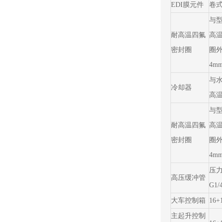
EDI膜元件
卷式
与型
耐高温四氟
高
密封圈
圈外
4m
与水
冷却器
高
与型
耐高温四氟
高
密封圈
圈外
4m
压力
高压缓冲管
G1
大车控制箱
16+
主起升控制