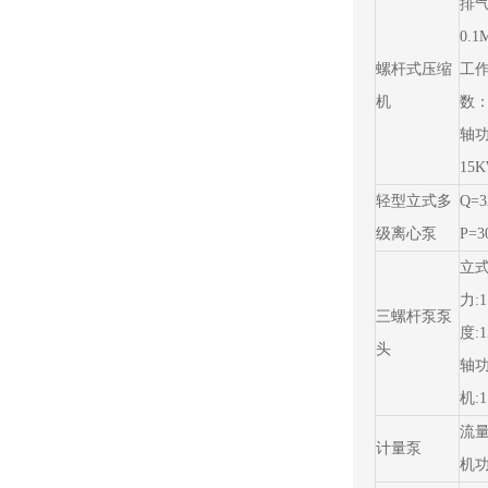
排气
0.
螺杆式压缩
工
机
数：
轴功
15
轻型立式多
Q=3
级离心泵
P=3
立式
力:
三螺杆泵泵
度:1
头
轴功
机:1
流量
计量泵
机功