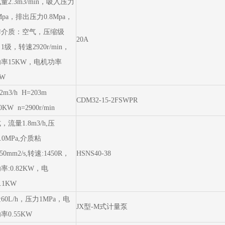
量2.3m3/min，吸入压力
1Mpa，排出压力0.8Mpa，
作介质：空气，压缩级
20A
1级，转速2920r/min，
率15KW，电机功率
KW
2m3/h H=203m
CDM32-15-2FSWPR
0KW n=2900r/min
，流量1.8m3/h,压
1.0MPa,介质粘
50mm2/s,转速:1450R，
HSNS40-38
率:0.82KW，电
.1KW
60L/h，压力1MPa，电
JX型-M式计量泵
率0.55KW