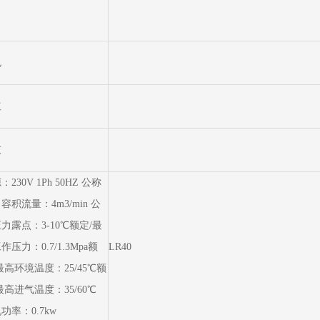
色
红
灰
：230V 1Ph 50HZ 公称
容积流量：4m3/min 公
力露点：3-10℃额定/最
作压力：0.7/1.3Mpa额
LR40
最高环境温度：25/45℃额
最高进气温度：35/60℃
功率：0.7kw