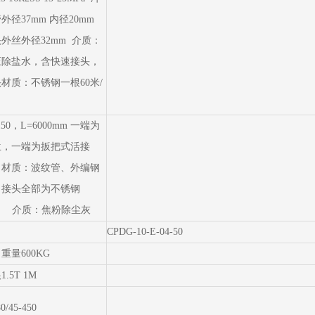
外径37mm 内径20mm
外丝外径32mm 介质：
压除盐水，含快速接头，
材质：不锈钢一根60米/
150，L=6000mm 一端为
兰，一端为扳把式活接
。材质：波纹管、外编钢
、接头全部为不锈钢
4。 介质：焦粉除尘灰
CPDG-10-E-04-50
重量600KG
.5T 1M
0/45-450