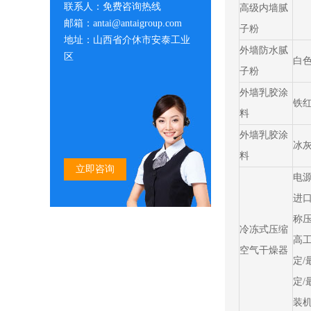
联系人：免费咨询热线
高级内墙腻
邮箱：antai@antaigroup.com
子粉
地址：山西省介休市安泰工业
外墙防水腻
区
白
子粉
外墙乳胶涂
铁
料
外墙乳胶涂
冰
料
立即咨询
电源
进口
称压
冷冻式压缩
高工
空气干燥器
定/
定/
装机