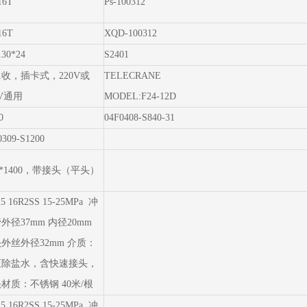
16T
Ps-100312
16T
XQD-100312
130*24
S2401
1收，插卡式，220V或
TELECRANE
0V通用
MODEL:F24-12D
0
04F0408-S840-31
0309-S1200
5*1400，带接头（平头）
5 16R2SS 15-25MPa 冲
外径37mm 内径20mm
外丝外径32mm 介质：
压除盐水，含快速接头，
材质：不锈钢 40米/根
5 16R2SS 15-25MPa 冲