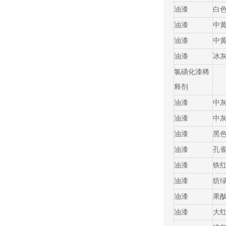
油漆
白
油漆
中
油漆
中
油漆
冰
氯磺化漆稀
释剂
油漆
中
油漆
中
油漆
黑
油漆
孔
油漆
铁
油漆
纺
油漆
果
油漆
大