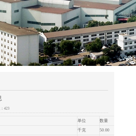
息
数：
423
单位
数量
含税
千克
50.00
8.40