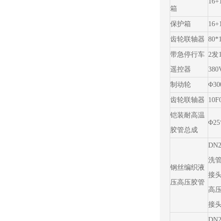
16+
箱
保护箱
16+
齿轮联轴器
80*
带急停行车
2发
遥控器
38
制动轮
Φ30
齿轮联轴器
10F
铠装耐高温
Φ2
胶管总成
DN2
洗管
钢丝编织液
接头
压高压胶管
高
接头
DN2