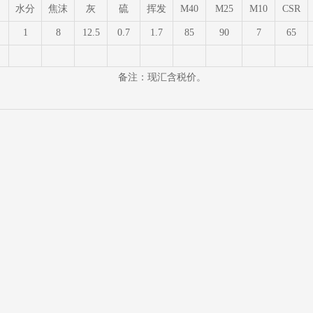
水分
焦沫
灰
硫
挥发
M40
M25
M10
CSR
1
8
12.5
0.7
1.7
85
90
7
65
备注：现汇含税价。