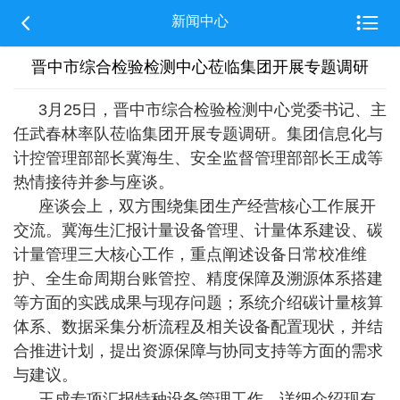


新闻中心
晋中市综合检验检测中心莅临集团开展专题调研
3月25日，晋中市综合检验检测中心党委书记、主
任武春林率队莅临集团开展专题调研。集团信息化与
计控管理部部长冀海生、安全监督管理部部长王成等
热情接待并参与座谈。
座谈会上，双方围绕集团生产经营核心工作展开
交流。冀海生汇报计量设备管理、计量体系建设、碳
计量管理三大核心工作，重点阐述设备日常校准维
护、全生命周期台账管控、精度保障及溯源体系搭建
等方面的实践成果与现存问题；系统介绍碳计量核算
体系、数据采集分析流程及相关设备配置现状，并结
合推进计划，提出资源保障与协同支持等方面的需求
与建议。
王成专项汇报特种设备管理工作，详细介绍现有