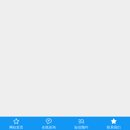




网站首页
在线咨询
短信预约
联系我们